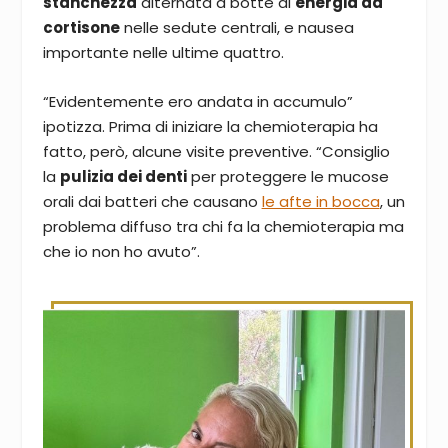
stanchezza
alternata a botte di
energia da
cortisone
nelle sedute centrali, e nausea
importante nelle ultime quattro.
“Evidentemente ero andata in accumulo”
ipotizza. Prima di iniziare la chemioterapia ha
fatto, però, alcune visite preventive. “Consiglio
la
pulizia dei denti
per proteggere le mucose
orali dai batteri che causano
le afte in bocca
, un
problema diffuso tra chi fa la chemioterapia ma
che io non ho avuto”.