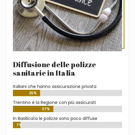
Diffusione delle polizze
sanitarie in Italia
Italiani che hanno assicurazione privata
25%
25%
Trentino è la Regione con più assicurati
37%
37%
In Basilicata le polizze sono poco diffuse
7%
7%