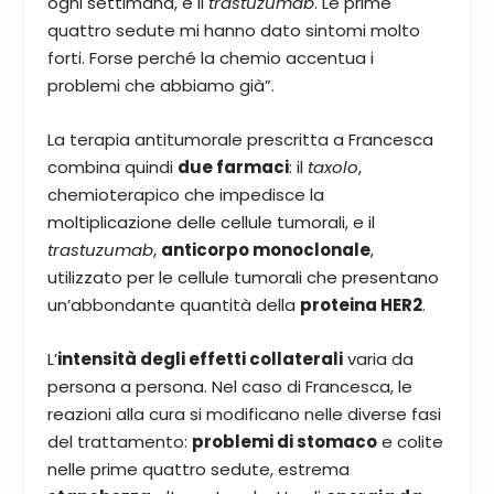
ogni settimana, e il
trastuzumab
. Le prime
quattro sedute mi hanno dato sintomi molto
forti. Forse perché la chemio accentua i
problemi che abbiamo già”.
La terapia antitumorale prescritta a Francesca
combina quindi
due farmaci
: il
taxolo
,
chemioterapico che impedisce la
moltiplicazione delle cellule tumorali, e il
trastuzumab
,
anticorpo monoclonale
,
utilizzato per le cellule tumorali che presentano
un’abbondante quantità della
proteina HER2
.
L’
intensità degli effetti collaterali
varia da
persona a persona. Nel caso di Francesca, le
reazioni alla cura si modificano nelle diverse fasi
del trattamento:
problemi di stomaco
e colite
nelle prime quattro sedute, estrema