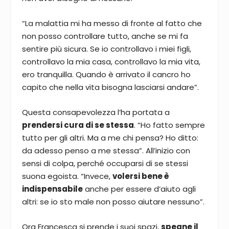
“La malattia mi ha messo di fronte al fatto che
non posso controllare tutto, anche se mi fa
sentire più sicura. Se io controllavo i miei figli,
controllavo la mia casa, controllavo la mia vita,
ero tranquilla. Quando è arrivato il cancro ho
capito che nella vita bisogna lasciarsi andare”.
Questa consapevolezza l’ha portata a
prendersi cura di se stessa
. “Ho fatto sempre
tutto per gli altri. Ma a me chi pensa? Ho ditto:
da adesso penso a me stessa”. All’inizio con
sensi di colpa, perché occuparsi di se stessi
suona egoista. “Invece,
volersi bene è
indispensabile
anche per essere d’aiuto agli
altri: se io sto male non posso aiutare nessuno”.
Ora Francesca si prende i suoi spazi,
spegne il