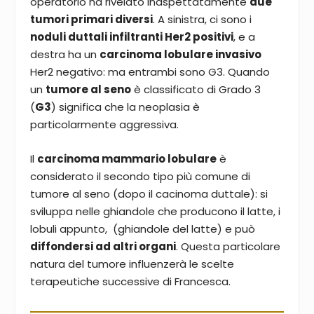
operatorio ha rivelato inaspettatamente
due
tumori primari diversi
. A sinistra, ci sono i
noduli duttali infiltranti Her2 positivi
, e a
destra ha un
carcinoma lobulare invasivo
Her2 negativo: ma entrambi sono G3. Quando
un
tumore al seno
è classificato di Grado 3
(
G3
) significa che la neoplasia è
particolarmente aggressiva.
Il
carcinoma mammario lobulare
è
considerato il secondo tipo più comune di
tumore al seno (dopo il cacinoma duttale): si
sviluppa nelle ghiandole che producono il latte, i
lobuli appunto, (ghiandole del latte) e può
diffondersi ad altri organi
. Questa particolare
natura del tumore influenzerà le scelte
terapeutiche successive di Francesca.