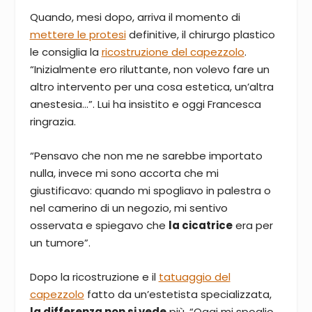
Quando, mesi dopo, arriva il momento di
mettere le protesi
definitive, il chirurgo plastico
le consiglia la
ricostruzione del capezzolo
.
“Inizialmente ero riluttante, non volevo fare un
altro intervento per una cosa estetica, un’altra
anestesia…”. Lui ha insistito e oggi Francesca
ringrazia.
“Pensavo che non me ne sarebbe importato
nulla, invece mi sono accorta che mi
giustificavo: quando mi spogliavo in palestra o
nel camerino di un negozio, mi sentivo
osservata e spiegavo che
la cicatrice
era per
un tumore”.
Dopo la ricostruzione e il
tatuaggio del
capezzolo
fatto da un’estetista specializzata,
la differenza non si vede
più. “Oggi mi spoglio