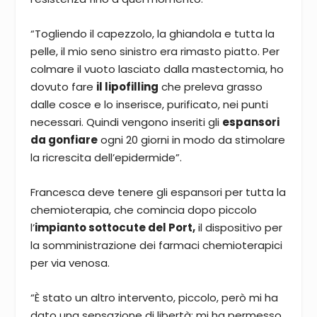
“Togliendo il capezzolo, la ghiandola e tutta la
pelle, il mio seno sinistro era rimasto piatto. Per
colmare il vuoto lasciato dalla mastectomia, ho
dovuto fare
il lipofilling
che preleva grasso
dalle cosce e lo inserisce, purificato, nei punti
necessari. Quindi vengono inseriti gli
espansori
da gonfiare
ogni 20 giorni in modo da stimolare
la ricrescita dell’epidermide”.
Francesca deve tenere gli espansori per tutta la
chemioterapia, che comincia dopo piccolo
l’
impianto sottocute del Port,
il dispositivo per
la somministrazione dei farmaci chemioterapici
per via venosa.
“È stato un altro intervento, piccolo, però mi ha
dato una sensazione di libertà: mi ha permesso