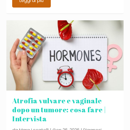
Leggi di più
Atrofia vulvare e vaginale
dopo un tumore: cosa fare |
Intervista
da
Mara Locatelli
|
Gen 26, 2026
|
Diagnosi
,