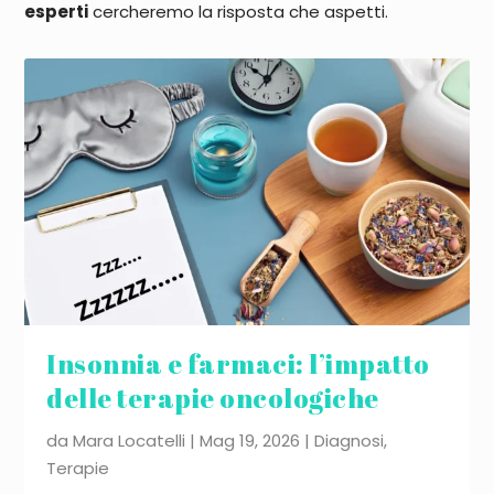
esperti
cercheremo la risposta che aspetti.
Insonnia e farmaci: l’impatto
delle terapie oncologiche
da
Mara Locatelli
|
Mag 19, 2026
|
Diagnosi
,
Terapie