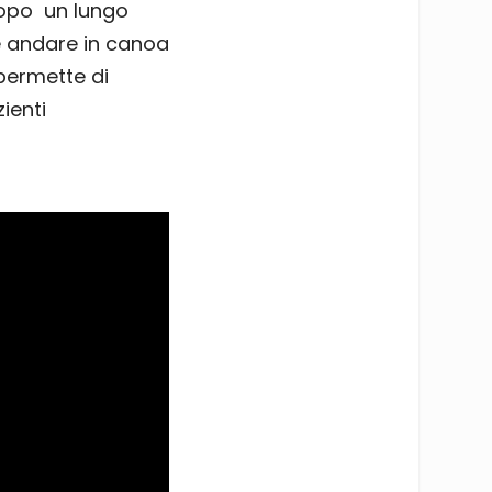
dopo un lungo
e andare in canoa
 permette di
ienti