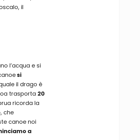
scalo, il
no l’acqua e si
 canoe
si
quale il drago è
noa trasporta
20
prua ricorda la
, che
ste canoe noi
minciamo a