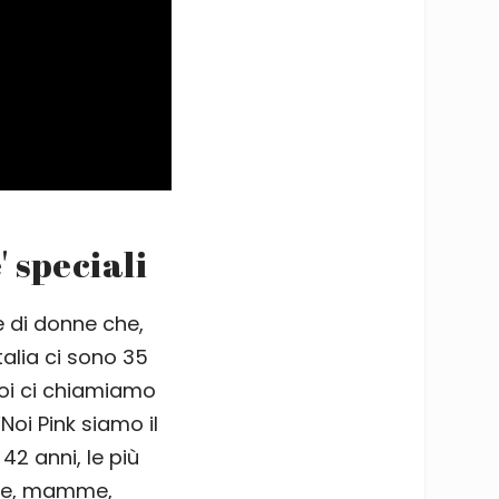
' speciali
e di donne che,
talia ci sono 35
noi ci chiamiamo
 “Noi Pink siamo il
42 anni, le più
ghe, mamme,