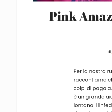
Pink Amazo
di
Per la nostra r
raccontiamo ch
colpi di pagaia.
è un grande ai
lontano il linf