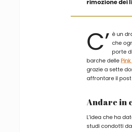
rimozione dei l
C’
è un dr
che ogni
porte d
barche delle
Pin
grazie a sette d
affrontare il pos
Andare in 
L’idea che ha dat
studi condotti da