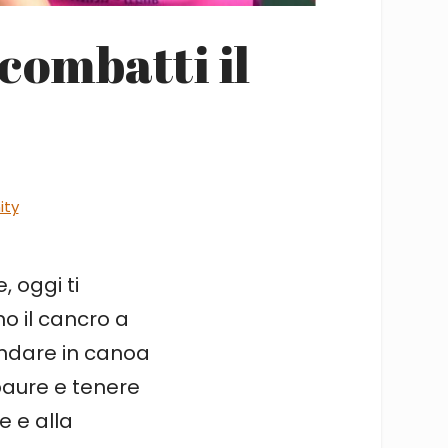
combatti il
ty
, oggi ti
o il cancro a
andare in canoa
paure e tenere
e e alla