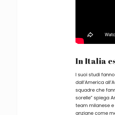
In Italia 
I suoi studi fann
dall’America all’A
squadre che fann
sorelle” spiega A
team milanese e a
anziane come me 