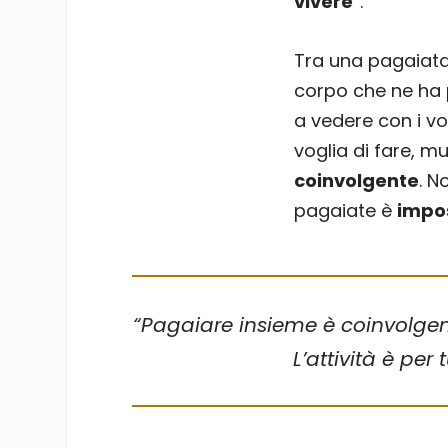
vivere
”.
Tra una pagaiata 
corpo che ne ha p
a vedere con i vos
voglia di fare, m
coinvolgente
. N
pagaiate è
impos
“Pagaiare insieme è coinvolgente
L’attività è pe