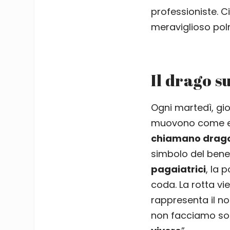
professioniste. Ci
meraviglioso polm
Il drago s
Ogni martedì, gio
muovono come ele
chiamano drag
simbolo del bene
pagaiatrici
, la 
coda. La rotta vi
rappresenta il n
non facciamo sol