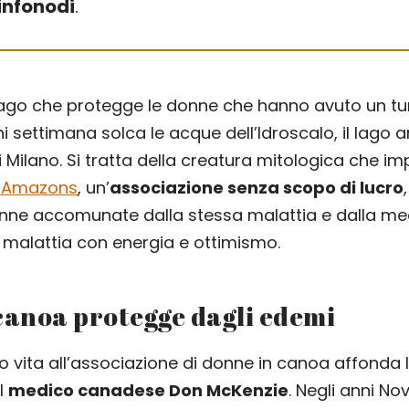
infonodi
.
ago che protegge le donne che hanno avuto un tu
 settimana solca le acque dell’Idroscalo, il lago art
i Milano. Si tratta della creatura mitologica che im
k Amazons
, un’
associazione senza scopo di lucro
onne accomunate dalla stessa malattia e dalla me
t malattia con energia e ottimismo.
canoa protegge dagli edemi
o vita all’associazione di donne in canoa affonda l
l
medico canadese Don McKenzie
. Negli anni N