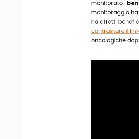
monitorato i
bene
monitoraggio ha 
ha effetti benefi
contrastare il li
oncologiche dopo