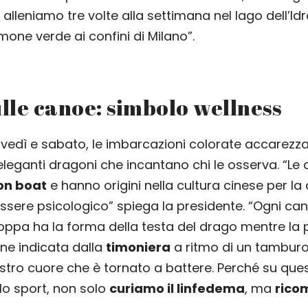
 alleniamo tre volte alla settimana nel lago dell’Idro
one verde ai confini di Milano”.
ulle canoe: simbolo wellness
vedì e sabato, le imbarcazioni colorate accarezza
ganti dragoni che incantano chi le osserva. “Le
on boat
e hanno origini nella cultura cinese per la 
ssere psicologico” spiega la presidente. “Ogni ca
poppa ha la forma della testa del drago mentre la 
ene indicata dalla
timoniera
a ritmo di un tamburo
ostro cuore che è tornato a battere. Perché su que
o sport, non solo
curiamo il linfedema
, ma
rico