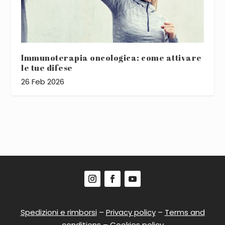
Immunoterapia oncologica: come attivare
le tue difese
26 Feb 2026
Spedizioni e rimborsi
–
Privacy policy
–
Terms and
conditions
–
Cookies policy