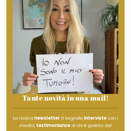
Tante novità in una mail!
La nostra
newsletter
ti segnala
interviste
con i
medici,
testimonianze
di chi è guarito dal