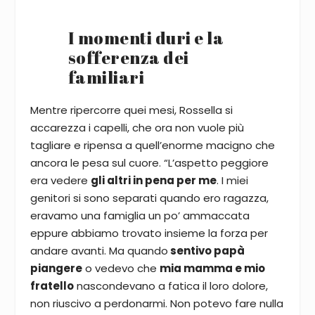
I momenti duri e la
sofferenza dei
familiari
Mentre ripercorre quei mesi, Rossella si
accarezza i capelli, che ora non vuole più
tagliare e ripensa a quell’enorme macigno che
ancora le pesa sul cuore. “L’aspetto peggiore
era vedere
gli altri in pena per me
. I miei
genitori si sono separati quando ero ragazza,
eravamo una famiglia un po’ ammaccata
eppure abbiamo trovato insieme la forza per
andare avanti. Ma quando
sentivo papà
piangere
o vedevo che
mia mamma e mio
fratello
nascondevano a fatica il loro dolore,
non riuscivo a perdonarmi. Non potevo fare nulla