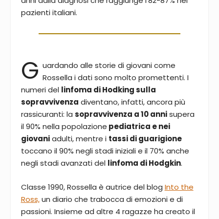
anni dalla diagnosi che raggiunge l’82-87% nei
pazienti italiani.
G
uardando alle storie di giovani come
Rossella i dati sono molto promettenti. I
numeri del
linfoma di Hodking sulla
sopravvivenza
diventano, infatti, ancora più
rassicuranti: la
sopravvivenza a 10 anni
supera
il 90% nella popolazione
pediatrica e nei
giovani
adulti, mentre i
tassi di guarigione
toccano il 90% negli stadi iniziali e il 70% anche
negli stadi avanzati del
linfoma di Hodgkin
.
Classe 1990, Rossella è autrice del blog
Into the
Ross,
un diario che trabocca di emozioni e di
passioni. Insieme ad altre 4 ragazze ha creato il