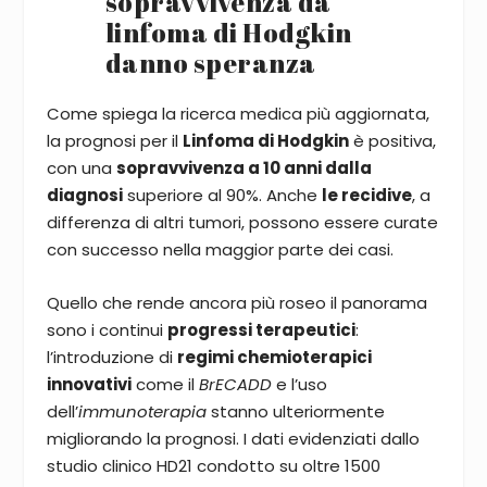
sopravvivenza da
linfoma di Hodgkin
danno speranza
Come spiega la ricerca medica più aggiornata,
la prognosi per il
Linfoma di Hodgkin
è positiva,
con una
sopravvivenza a 10 anni dalla
diagnosi
superiore al 90%. Anche
le recidive
, a
differenza di altri tumori, possono essere curate
con successo nella maggior parte dei casi.
Quello che rende ancora più roseo il panorama
sono i continui
progressi terapeutici
:
l’introduzione di
regimi chemioterapici
innovativi
come il
BrECADD
e l’uso
dell’
immunoterapia
stanno ulteriormente
migliorando la prognosi. I dati evidenziati dallo
studio clinico HD21 condotto su oltre 1500