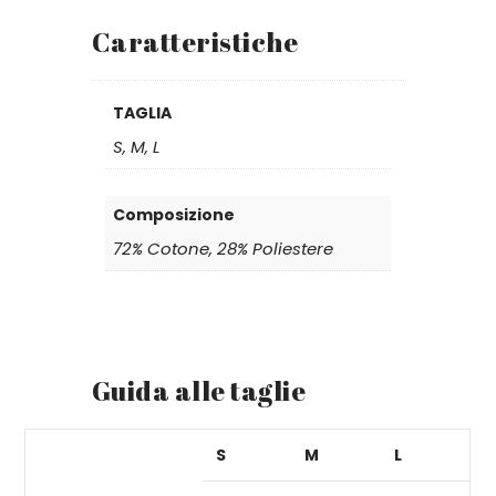
Caratteristiche
TAGLIA
S, M, L
Composizione
72% Cotone, 28% Poliestere
Guida alle taglie
S
M
L