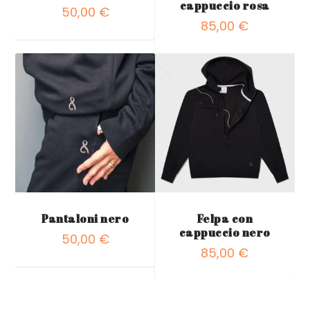
cappuccio rosa
50,00
€
85,00
€
Pantaloni nero
Felpa con
cappuccio nero
50,00
€
85,00
€