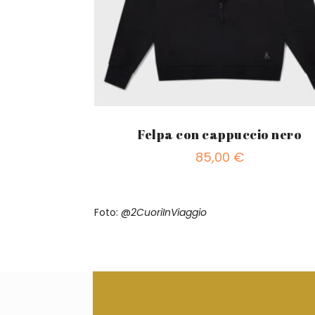
Felpa con cappuccio nero
85,00
€
Foto: @
2CuoriInViaggio