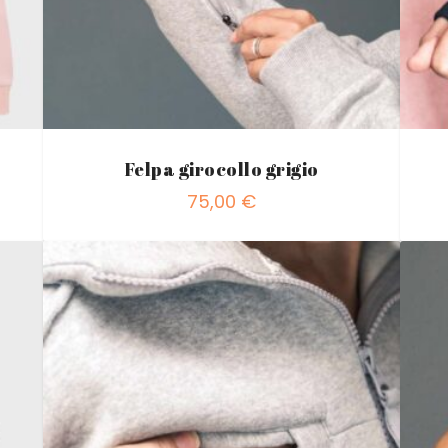
Felpa girocollo grigio
75,00
€