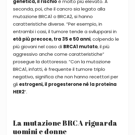
genetica, il rischio
è molto più elevato. A
seconda, poi, che il cancro sia legato alla
mutazione BRCA1 o BRCA2, si hanno
caratteristiche diverse. “Per esempio, in
entrambi i casi, il tumore tende a svilupparsi in
età più precoce, tra 35 e 50 anni
, colpendo le
più giovani nel caso di
BRCA1 mutato
, il più
aggressivo anche come caratteristiche”
prosegue la dottoressa. “Con la mutazione
BRCA1, infatti, è frequente il
tumore triplo
negativo
, significa che non hanno recettori per
gli
estrogeni, il progesterone né la proteina
HER2
”.
La mutazione BRCA riguarda
uomini e donne