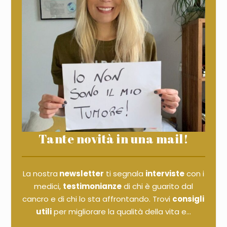
Tante novità in una mail!
La nostra
newsletter
ti segnala
interviste
con i
medici,
testimonianze
di chi è guarito dal
cancro e di chi lo sta affrontando. Trovi
consigli
utili
per migliorare la qualità della vita e...