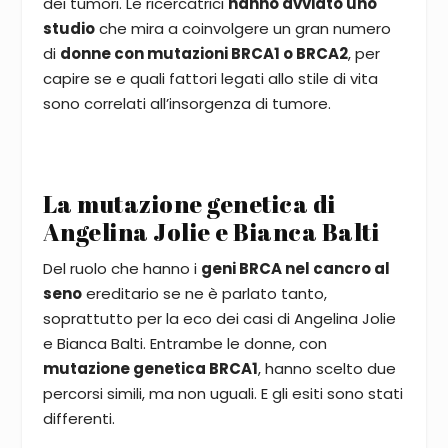
dei tumori. Le ricercatrici
hanno avviato uno
studio
che mira a coinvolgere un gran numero
di
donne con mutazioni BRCA1 o BRCA2
, per
capire se e quali fattori legati allo stile di vita
sono correlati all’insorgenza di tumore.
La mutazione genetica di
Angelina Jolie e Bianca Balti
Del ruolo che hanno i
geni BRCA nel cancro al
seno
ereditario se ne è parlato tanto,
soprattutto per la eco dei casi di Angelina Jolie
e Bianca Balti. Entrambe le donne, con
mutazione genetica BRCA1
, hanno scelto due
percorsi simili, ma non uguali. E gli esiti sono stati
differenti.