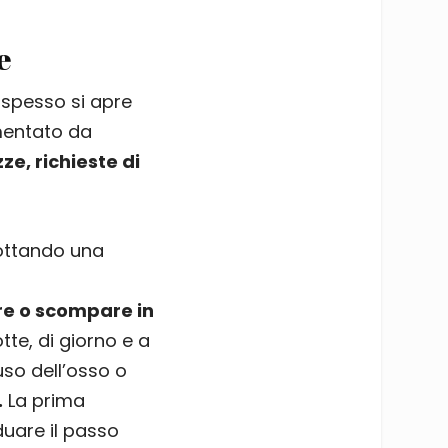
e
 spesso si apre
mentato da
zze, richieste di
dottando una
e o scompare in
otte, di giorno e a
uso dell’osso o
.
La prima
iduare il passo