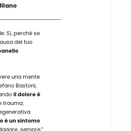
Milano
e. Sì, perché se
ausa del tuo
anello
 avere una mente
tefano Bastoni,
uando
il dolore è
n trauma;
degenerativa
o è un sintomo
ndagare, sempre.”