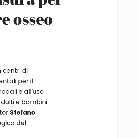
e osseo
 centri di
tali per il
odali e all’uso
 adulti e bambini
ttor
Stefano
ogica del