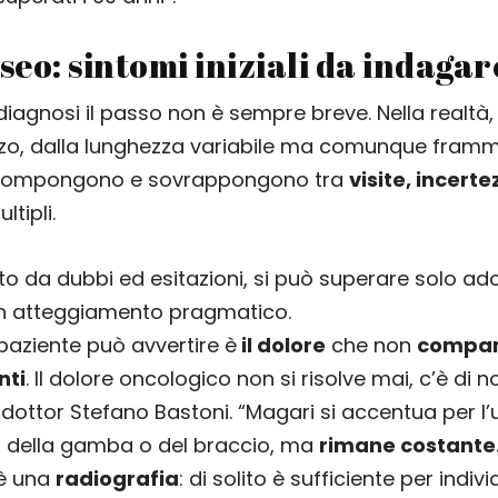
eo: sintomi iniziali da indagar
diagnosi il passo non è sempre breve. Nella realtà,
zo, dalla lunghezza variabile ma comunque fram
 compongono e sovrappongono tra
visite, incerte
ltipli.
to da dubbi ed esitazioni, si può superare solo a
un atteggiamento pragmatico.
 paziente può avvertire è
il dolore
che non
compar
nti
. Il dolore oncologico non si risolve mai, c’è di n
l dottor Stefano Bastoni. “Magari si accentua per l’
e, della gamba o del braccio, ma
rimane costante
 è una
radiografia
: di solito è sufficiente per indiv