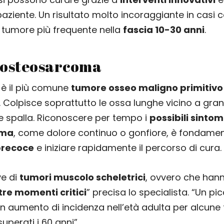
 paziente. Un risultato molto incoraggiante in casi
, tumore più frequente nella
fascia 10-30 anni
.
l’osteosarcoma
è il più comune
tumore osseo maligno primitivo
. Colpisce soprattutto le ossa lunghe vicino a grand
 spalla. Riconoscere per tempo i
possibili sintom
oma
, come dolore continuo o gonfiore, è fondamen
precoce
e iniziare rapidamente il percorso di cura.
ve di
tumori muscolo scheletrici
, ovvero che hann
tre momenti critici
” precisa lo specialista. “Un pi
n aumento di incidenza nell’età adulta per alcune
uperati i 60 anni”.