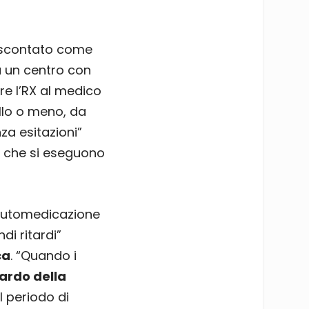
è scontato come
 a un centro con
re l’RX al medico
llo o meno, da
nza esitazioni”
ni che si eseguono
 automedicazione
di ritardi”
ca
. “Quando i
tardo della
 il periodo di