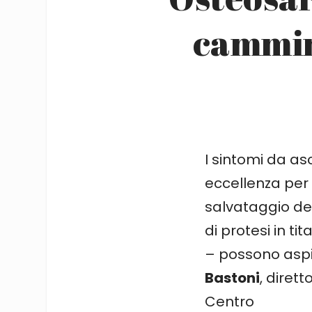
cammin
I sintomi da asc
eccellenza per 
salvataggio dell
di protesi in ti
– possono aspir
Bastoni
, diret
Centro