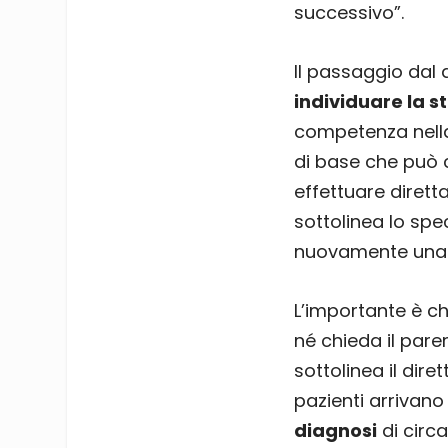
successivo”.
Il passaggio dal
individuare la s
competenza nel
di base che può 
effettuare diret
sottolinea lo spe
nuovamente una vo
L’importante è c
né chieda il pare
sottolinea il diret
pazienti arrivano
diagnosi
di circa