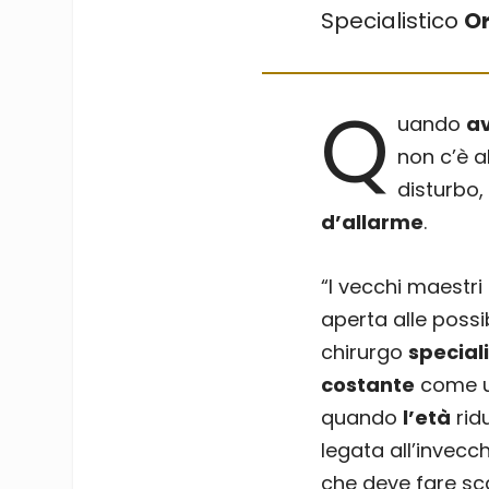
Specialistico
Or
Q
uando
av
non c’è a
disturbo,
d’allarme
.
“I vecchi maestri
aperta alle possib
chirurgo
special
costante
come u
quando
l’età
rid
legata all’invecc
che deve fare sca