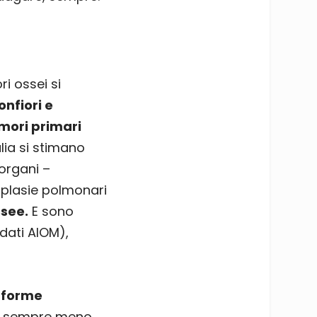
ri ossei si
nfiori e
mori primari
lia si stimano
 organi –
oplasie polmonari
see.
E sono
dati AIOM),
e
forme
 sempre meno