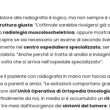
 dolore alla radiografia è logico, ma non sempre 
truttura giusta
. “L’ottimale sarebbe rivolgersi già
la
radiologia muscoloscheletrica
, oppure mostra
capire se sia necessario un esame di secondo live
tamente nel
centro ospedaliero specializzato
, se
cialista. “Anche perché si tratta di analisi e indagi
lta che si arriva nell’ospedale specializzato”.
he il paziente con radiografia in mano non faccia
re a parenti e amici. “Le esitazioni comportano gran
tore dell’
Unità Operativa di Ortopedia Oncologi
 finalmente da noi, in media si è accumulato un
ri
 tre mesi dall’insorgenza dei
sintomi del tumore
: