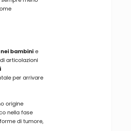
 come
 nei bambini
e
i articolazioni
i
tale per arrivare
o origine
cco nella fase
 forme di tumore,