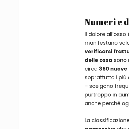
Numeri e d
Il dolore all’osso
manifestano solo
verificarsi fratt
delle ossa
sono r
circa
350 nuove 
soprattutto i pi
– scelgono frequ
purtroppo in aum
anche perché oggi
La classificazion
aggressive
che 