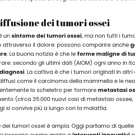
iffusione dei tumori ossei
 è un
sintomo dei tumori ossei
, ma non tutti i tumo
 attraverso il dolore: possono comparire anche
go
ure
. La buona notizia è che le
forme maligne di tu
are: secondo gli ultimi dati (AIOM) ogni anno in Ita
diagnosi
. La cattiva è che i tumori originati in altri
ù diffusi come il carcinoma della mammella e le ne
entemente lo scheletro per formare
metastasi os
ento (circa 35.000 nuovi casi di metastasi ossee, 
 si convive più a lungo con la malattia.
e dei tumori ossei è ampia. Oggi parliamo di quell
si possono curare grazie a
interventi innovativi
e