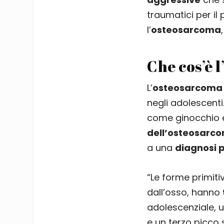
traumatici per il
l’
osteosarcoma
Che cos’è 
L’
osteosarcoma
negli adolescenti
come ginocchio e
dell’osteosarc
a una
diagnosi 
“Le forme primiti
dall’osso, hanno
adolescenziale, u
e un terzo picco s