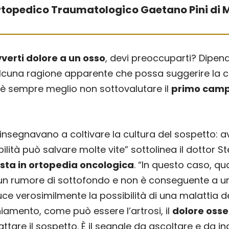
topedico Traumatologico Gaetano Pini di 
verti dolore a un osso
, devi preoccuparti? Dipend
lcuna ragione apparente che possa suggerire la c
 è sempre meglio non sottovalutare il
primo camp
 insegnavano a coltivare la cultura del sospetto:
ilità può salvare molte vite” sottolinea il dottor S
ista in ortopedia oncologica
. “In questo caso, q
n rumore di sottofondo e non è conseguente a u
uce verosimilmente la possibilità di una malattia 
hiamento, come può essere l’artrosi, il
dolore osse
ttare il sospetto. È il segnale da ascoltare e da i