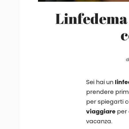
Linfedema 
c
d
Sei hai un
linf
prendere prima
per spiegarti 
viaggiare
per 
vacanza.