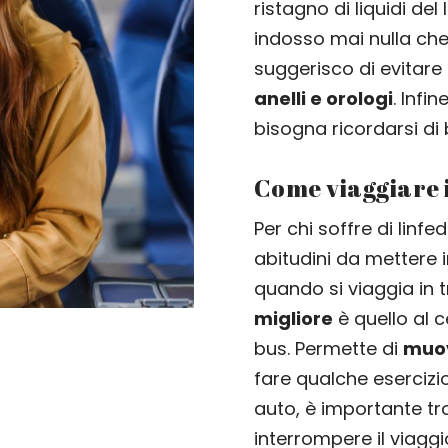
ristagno di liquidi de
indosso mai nulla che
suggerisco di evitare
anelli e orologi
. Infi
bisogna ricordarsi di
Come viaggiare i
Per chi soffre di lin
abitudini da mettere 
quando si viaggia in t
migliore
è quello al ce
bus. Permette di
muov
fare qualche esercizio
auto, è importante t
interrompere il viagg