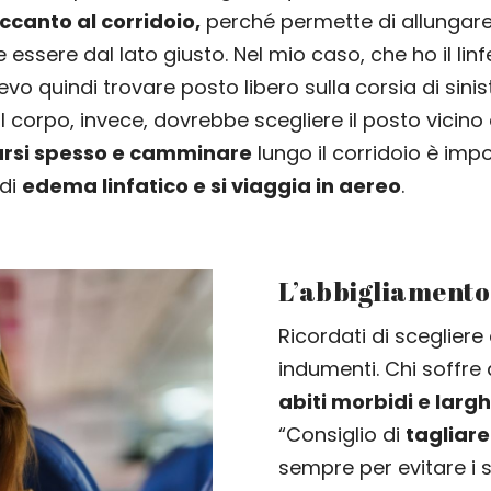
ccanto al corridoio,
perché permette di allungar
essere dal lato giusto. Nel mio caso, che ho il lin
o quindi trovare posto libero sulla corsia di sinis
l corpo, invece, dovrebbe scegliere il posto vicino a
arsi spesso e camminare
lungo il corridoio è imp
 di
edema linfatico e si viaggia in aereo
.
L’abbigliamento
Ricordati di scegliere
indumenti. Chi soffre
abiti morbidi e largh
“Consiglio di
tagliare 
sempre per evitare i s