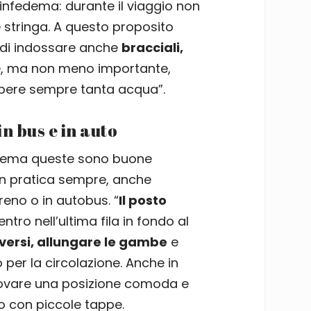
l linfedema: durante il viaggio non
 stringa. A questo proposito
 di indossare anche
bracciali,
ne, ma non meno importante,
 bere sempre tanta acqua”.
n bus e in auto
fedema queste sono buone
in pratica sempre, anche
reno o in autobus. “
Il posto
ntro nell’ultima fila in fondo al
ersi, allungare le gambe
e
 per la circolazione. Anche in
rovare una posizione comoda e
io con piccole tappe.