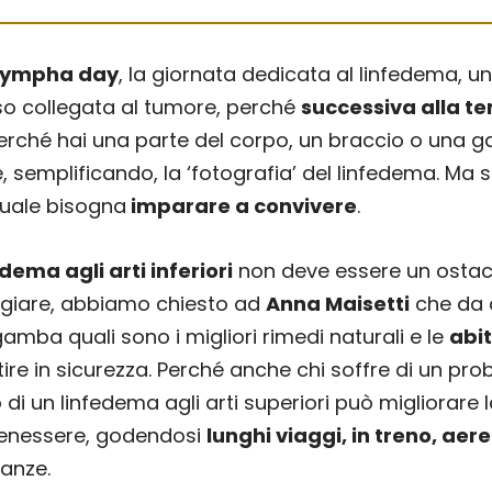
Lympha day
, la giornata dedicata al linfedema, u
o collegata al tumore, perché
successiva alla te
perché hai una parte del corpo, un braccio o una 
, semplificando, la ‘fotografia’ del linfedema. Ma si
quale bisogna
imparare a convivere
.
edema agli arti inferiori
non deve essere un ostac
ggiare, abbiamo chiesto ad
Anna Maisetti
che da 
gamba quali sono i migliori rimedi naturali e le
abit
ire in sicurezza. Perché anche chi soffre di un pro
i o di un linfedema agli arti superiori può migliorare 
 benessere, godendosi
lunghi viaggi, in treno, aer
canze.