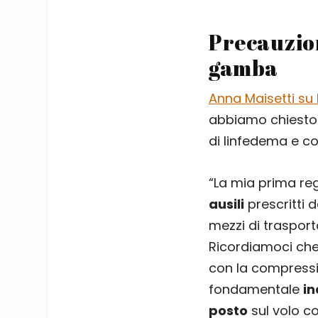
Precauzioni
gamba
Anna Maisetti su
abbiamo chiesto 
di linfedema e c
“La mia prima re
ausili
prescritti 
mezzi di trasport
Ricordiamoci ch
con la compressi
fondamentale
in
posto
sul volo co