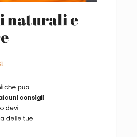
 naturali e
re
li
i
che puoi
alcuni consigli
o devi
a delle tue