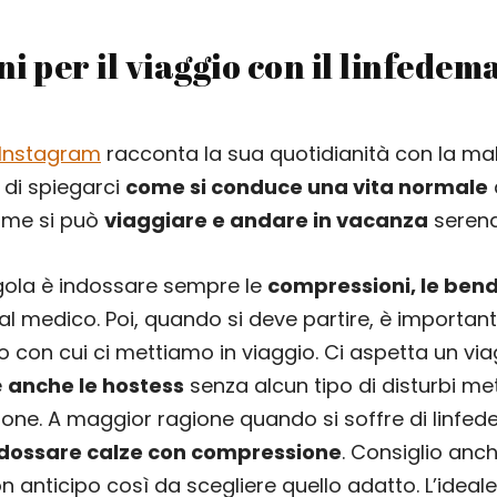
 per il viaggio con il linfedema
 Instagram
racconta la sua quotidianità con la mala
di spiegarci
come si conduce una vita normale
ome si può
viaggiare e andare in vacanza
seren
gola è indossare sempre le
compressioni, le bende
dal medico. Poi, quando si deve partire, è importan
o con cui ci mettiamo in viaggio. Ci aspetta un vi
e
anche le hostess
senza alcun tipo di disturbi me
one. A maggior ragione quando si soffre di linfe
dossare calze con compressione
. Consiglio anc
n anticipo così da scegliere quello adatto. L’ideal