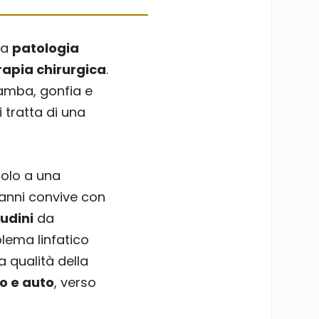
na
patologia
rapia chirurgica
.
gamba, gonfia e
 tratta di una
olo a una
anni convive con
udini
da
blema linfatico
la qualità della
eo e auto
, verso