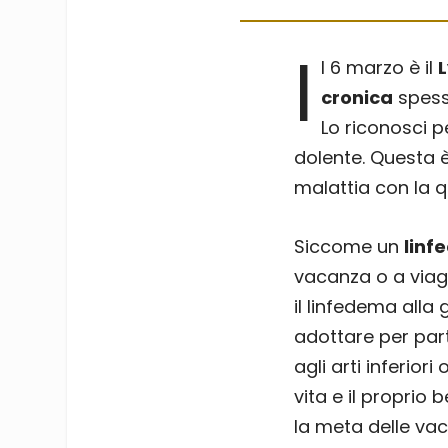
I
l 6 marzo è il
cronica
spess
Lo riconosci 
dolente. Questa è
malattia con la 
Siccome un
linf
vacanza o a via
il linfedema alla 
adottare per part
agli arti inferior
vita e il proprio
la meta delle va