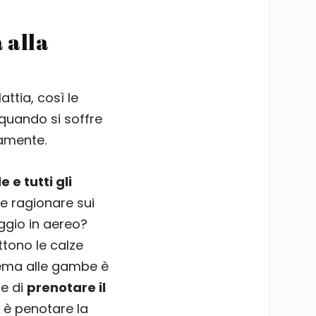
 alla
ttia, così le
quando si soffre
amente.
 e tutti gli
te ragionare sui
aggio in aereo?
ttono le calze
dema alle gambe è
he di
prenotare il
e è penotare la