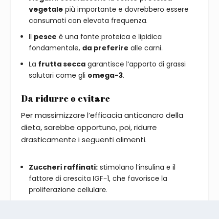
vegetale
più importante e dovrebbero essere
consumati con elevata frequenza.
Il
pesce
è una fonte proteica e lipidica
fondamentale,
da preferire
alle carni.
La
frutta secca
garantisce l’apporto di grassi
salutari come gli
omega-3
.
Da ridurre o evitare
Per massimizzare l’efficacia anticancro della
dieta, sarebbe opportuno, poi, ridurre
drasticamente i seguenti alimenti.
Zuccheri raffinati:
stimolano l’insulina e il
fattore di crescita IGF-1, che favorisce la
proliferazione cellulare.
Alimenti ultra-processati:
cibi che spesso
contengono un eccesso di additivi, grassi trans