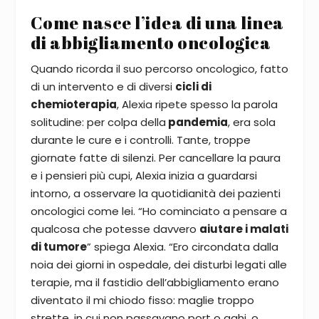
Come nasce l’idea di una linea
di abbigliamento oncologica
Quando ricorda il suo percorso oncologico, fatto
di un intervento e di diversi
cicli di
chemioterapia
, Alexia ripete spesso la parola
solitudine: per colpa della
pandemia
, era sola
durante le cure e i controlli. Tante, troppe
giornate fatte di silenzi. Per cancellare la paura
e i pensieri più cupi, Alexia inizia a guardarsi
intorno, a osservare la quotidianità dei pazienti
oncologici come lei. “Ho cominciato a pensare a
qualcosa che potesse davvero
aiutare i malati
di tumore
” spiega Alexia. “Ero circondata dalla
noia dei giorni in ospedale, dei disturbi legati alle
terapie, ma il fastidio dell’abbigliamento erano
diventato il mi chiodo fisso: maglie troppo
strette, in cui non passavano port o aghi, o