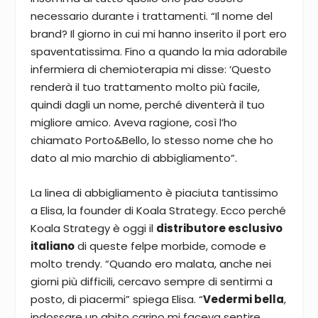
necessario durante i trattamenti. “Il nome del
brand? Il giorno in cui mi hanno inserito il port ero
spaventatissima. Fino a quando la mia adorabile
infermiera di chemioterapia mi disse: ‘Questo
renderà il tuo trattamento molto più facile,
quindi dagli un nome, perché diventerà il tuo
migliore amico. Aveva ragione, così l’ho
chiamato Porto&Bello, lo stesso nome che ho
dato al mio marchio di abbigliamento”.
La linea di abbigliamento è piaciuta tantissimo
a Elisa, la founder di Koala Strategy. Ecco perché
Koala Strategy è oggi il
distributore esclusivo
italiano
di queste felpe morbide, comode e
molto trendy. “Quando ero malata, anche nei
giorni più difficili, cercavo sempre di sentirmi a
posto, di piacermi” spiega Elisa. “
Vedermi bella
,
indossare un abito carino mi faceva sentire