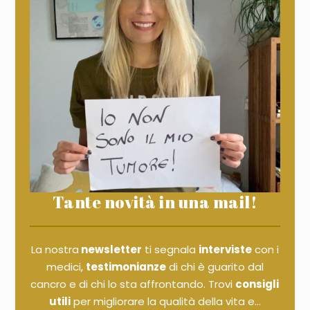
Tante novità in una mail!
La nostra
newsletter
ti segnala
interviste
con i
medici,
testimonianze
di chi è guarito dal
cancro e di chi lo sta affrontando. Trovi
consigli
utili
per migliorare la qualità della vita e...