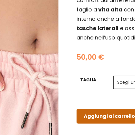
comfort durante le lu
taglio a
vita alta
con 
interno anche a fond
tasche laterali
e ass
anche nell’uso quotid
50,00
€
TAGLIA
Aggiungi al carrello