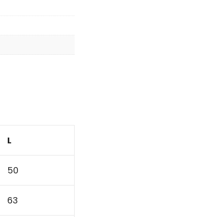
L
50
63