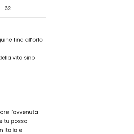
62
ine fino all’orlo
ella vita sino
mare l’avvenuta
he tu possa
 Italia e