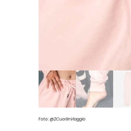
Foto: @
2CuoriInViaggio