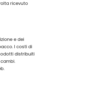
olta ricevuto
izione e dei
acco. I costi di
dotti distribuiti
 cambi.
eb.