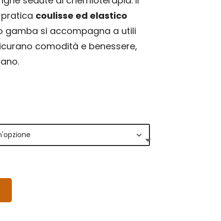
nghe sedute di chemioterapia. Il
pratica
coulisse ed elastico
o gamba si accompagna a utili
icurano comodità e benessere,
iano.