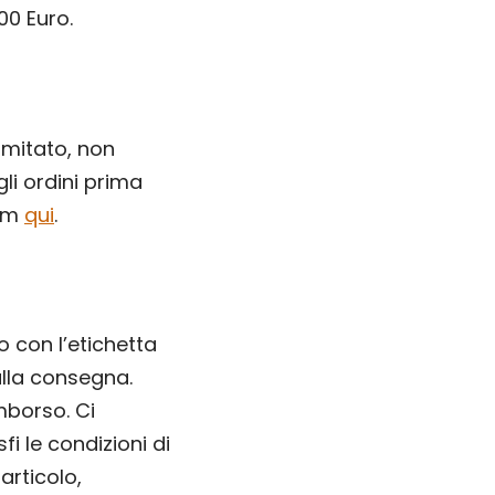
100 Euro.
limitato, non
li ordini prima
eam
qui
.
 con l’etichetta
alla consegna.
imborso. Ci
fi le condizioni di
articolo,