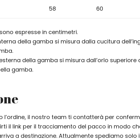
58
60
 sono espresse in centimetri.
nterna della gamba si misura dalla cucitura dell’ingu
amba.
esterna della gamba si misura dall’orlo superiore d
 della gamba.
one
o l’ordine, il nostro team ti contatterà per confer
irti il link per il tracciamento del pacco in modo c
rriva a destinazione. Attualmente spediamo solo in