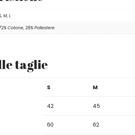
S, M, L
72% Cotone, 28% Poliestere
le taglie
S
M
42
45
60
62