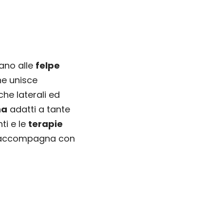
ano alle
felpe
e unisce
che laterali ed
na
adatti a tante
ti e le
terapie
ti accompagna con