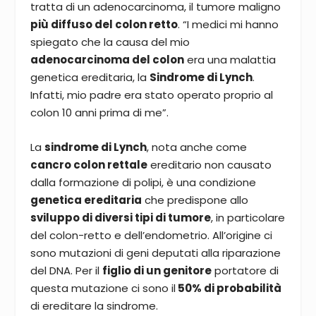
tratta di un adenocarcinoma, il tumore maligno
più diffuso del colon retto
. “I medici mi hanno
spiegato che la causa del mio
adenocarcinoma del colon
era una malattia
genetica ereditaria, la
Sindrome di Lynch
.
Infatti, mio padre era stato operato proprio al
colon 10 anni prima di me”.
La
sindrome di Lynch
, nota anche come
cancro colon rettale
ereditario non causato
dalla formazione di polipi, è una condizione
genetica ereditaria
che predispone allo
sviluppo di diversi tipi di tumore
, in particolare
del colon-retto e dell’endometrio. All’origine ci
sono mutazioni di geni deputati alla riparazione
del DNA. Per il
figlio di un genitore
portatore di
questa mutazione ci sono il
50% di probabilità
di ereditare la sindrome.