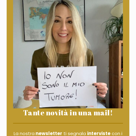
Tante novità in una mail!
La nostra
newsletter
ti segnala
interviste
con i