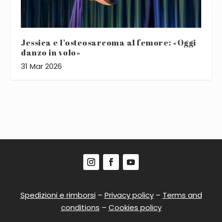
Jessica e l’osteosarcoma al femore: «Oggi
danzo in volo»
31 Mar 2026
Spedizioni e rimborsi
–
Privacy policy
–
Terms and
conditions
–
Cookies policy