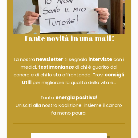
Tante novità in una mail!
La nostra
newsletter
ti segnala
interviste
con i
medici,
testimonianze
di chi è guarito dal
cancro e di chi lo sta affrontando. Trovi
consigli
utili
per migliorare la qualità della vita e...
Tanta
energia positiva!
Unisciti alla nostra Koalizione: insieme il cancro
fa meno paura.